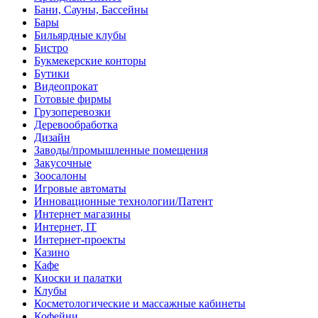
Бани, Сауны, Бассейны
Бары
Бильярдные клубы
Бистро
Букмекерские конторы
Бутики
Видеопрокат
Готовые фирмы
Грузоперевозки
Деревообработка
Дизайн
Заводы/промышленные помещения
Закусочные
Зоосалоны
Игровые автоматы
Инновационные технологии/Патент
Интернет магазины
Интернет, IT
Интернет-проекты
Казино
Кафе
Киоски и палатки
Клубы
Косметологические и массажные кабинеты
Кофейни