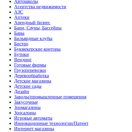
Автошколы
Агентства недвижимости
АЗС
Аптеки
Арендный бизнес
Бани, Сауны, Бассейны
Бары
Бильярдные клубы
Бистро
Букмекерские конторы
Бутики
Вендинг
Готовые фирмы
Грузоперевозки
Деревообработка
Детские магазины
Детские сады
Дизайн
Заводы/промышленные помещения
Закусочные
Зоомагазины
Зоосалоны
Игровые автоматы
Инновационные технологии/Патент
Интернет магазины