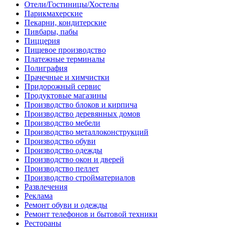
Отели/Гостиницы/Хостелы
Парикмахерские
Пекарни, кондитерские
Пивбары, пабы
Пиццерия
Пищевое производство
Платежные терминалы
Полиграфия
Прачечные и химчистки
Придорожный сервис
Продуктовые магазины
Производство блоков и кирпича
Производство деревянных домов
Производство мебели
Производство металлоконструкций
Производство обуви
Производство одежды
Производство окон и дверей
Производство пеллет
Производство стройматериалов
Развлечения
Реклама
Ремонт обуви и одежды
Ремонт телефонов и бытовой техники
Рестораны