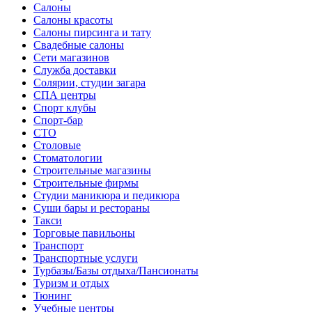
Салоны
Салоны красоты
Салоны пирсинга и тату
Свадебные салоны
Сети магазинов
Служба доставки
Солярии, студии загара
СПА центры
Спорт клубы
Спорт-бар
СТО
Столовые
Стоматологии
Строительные магазины
Строительные фирмы
Студии маникюра и педикюра
Суши бары и рестораны
Такси
Торговые павильоны
Транспорт
Транспортные услуги
Турбазы/Базы отдыха/Пансионаты
Туризм и отдых
Тюнинг
Учебные центры